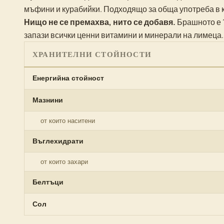
мъфини и курабийки. Подходящо за обща употреба в к
Нищо не се премахва, нито се добавя.
Брашното е 
запази всички ценни витамини и минерали на лимеца.
ХРАНИТЕЛНИ СТОЙНОСТИ
Енергийна стойност
Мазнини
от които наситени
Въглехидрати
от които захари
Белтъци
Сол