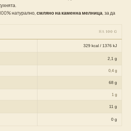
ухнята.
100% натурално,
смляно на каменна мелница
, за да
НА 100 G
329 kcal / 1376 kJ
2,1 g
0,4 g
68 g
1 g
11 g
0 g