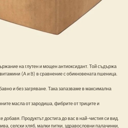
ържание на глутен и мощен антиоксидант. Той съдържа
 витамини (А и B) в сравнение с обикновената пшеница.
авно и без загряване. Така запазваме в максимална
ите масла от зародиша, фибрите от триците и
 добавя. Продуктът достига до вас в най-чистия си вид.
ива, селски хляб, малки питки, здравословни палачинки,