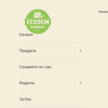
Прескочи към съдържанието
Ecosem Bulgaria
Начал
Начало
Продукти
ПРОДУКТИ
Свържете се с нас
Рецепти
РЕЦЕПТИ
За Нас