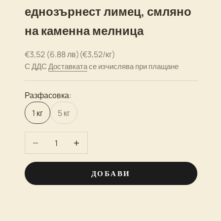
еднозърнест лимец, смляно
на каменна мелница
Промо цена
€3,52 (6.88 лв)
(€3,52/кг)
С ДДС
Доставката
се изчислява при плащане
Разфасовка:
1 кг
5 кг
НАМАЛИ КОЛИЧЕСТВО
УВЕЛИЧИ КОЛИЧЕСТВО
ДОБАВИ