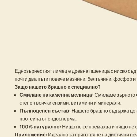
Еднозърнестият лимец е древна пшеница с ниско съд
почти два пъти повече мазнини, белтъчини, фосфор и
Защо нашето брашно е специално?
Смилане на каменна мелница:
Смиламе зърното б
степен всички ензими, витамини и минерали.
Пълноценен състав:
Нашето брашно съдържа ценн
протеина от ендосперма.
100% натурално:
Нищо не се премахва и нищо не се
Приложение:
Идеално за приготвяне на диетични печ